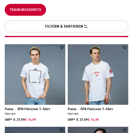
ganze Nation in Jubelstimmung explodieren. Matchwinner Michael
Gregoritsch sorgte mit seinem legendären „Halbvolley von Wien“
TRAININGSSHIRTS
für den Moment, der alles veränderte. Während das Team kollektiv
im Freudentaumel versank, setzte Marko Arnautović noch eins
drauf und forderte augenzwinkernd gleich einen eigenen Feiertag
ein. Ein Abend, der Emotionen entfachte – und Fußball-Österreich
FILTERN & SORTIEREN
wieder träumen lässt.
Puma
·
ÖFB Ftblicons T-Shirt
Puma
·
ÖFB Ftblicons T-Shirt
Herren
Herren
UVP*
€ 27,99
€ 14,99
UVP*
€ 27,99
€ 14,99