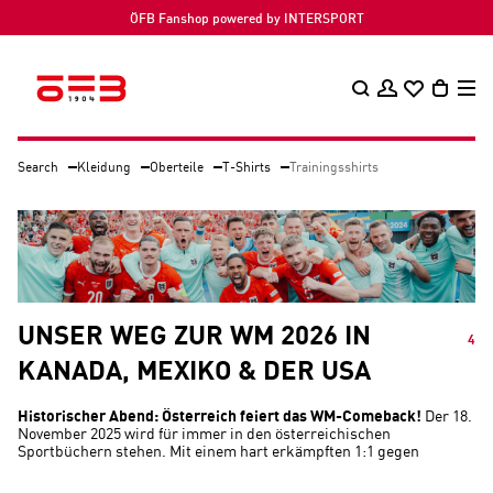
ÖFB Fanshop powered by INTERSPORT
Search
Kleidung
Oberteile
T-Shirts
Trainingsshirts
UNSER WEG ZUR WM 2026 IN
4
KANADA, MEXIKO & DER USA
Historischer Abend: Österreich feiert das WM-Comeback!
Der 18.
November 2025 wird für immer in den österreichischen
Sportbüchern stehen. Mit einem hart erkämpften 1:1 gegen
Bosnien-Herzegowina fixierte das Nationalteam erstmals seit 1998
ein Ticket für die Fußball-Weltmeisterschaft – und ließ damit eine