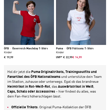
ÖFB
·
Österreich Matchday T-Shirt
Puma
·
ÖFB Ftblicons T-Shirt
Kinder
Kinder
€ 19,99
UVP*
€ 22,99
€ 14,99
Hol dir jetzt die
Puma Originaltrikots, Trainingsoutfits und
Fanartikel des ÖFB Nationalteams
und unterstütze dein Team
im Stadion, zuhause oder unterwegs. Egal ob das brandneue
Heimtrikot in Rot-Weiß-Rot
, das
Auswärtstrikot in Weiß
,
Caps, Schals oder Accessoires
– hier findest du alles, was
dein Fan-Herz höherschlagen lässt.
Offizielle Trikots
: Original Puma-Kollektion der ÖFB