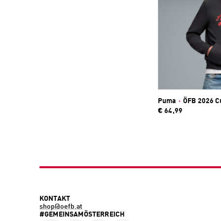
Puma
·
ÖFB 2026 C
€ 64,99
KONTAKT
shop@oefb.at
#GEMEINSAMÖSTERREICH