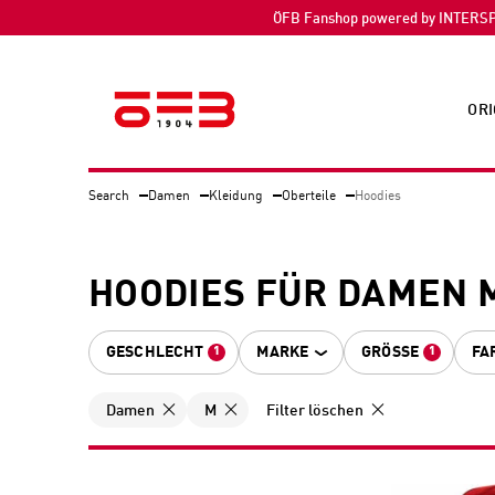
ÖFB Fanshop powered by INTERS
ORI
Search
Damen
Kleidung
Oberteile
Hoodies
HOODIES FÜR DAMEN 
GESCHLECHT
MARKE
GRÖSSE
FA
1
1
Damen
M
Filter löschen