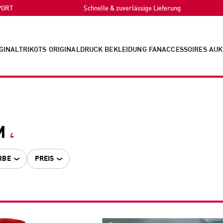
PORT
Schnelle & zuverlässige Lieferung
GINALTRIKOTS
ORIGINALDRUCK
BEKLEIDUNG
FANACCESSOIRES
AUK
M
4
RBE
PREIS