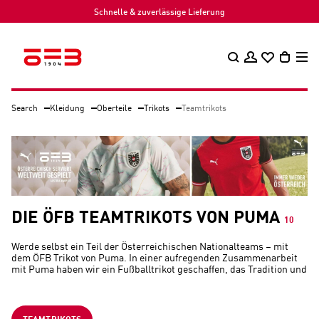
Schnelle & zuverlässige Lieferung
Search
Kleidung
Oberteile
Trikots
Teamtrikots
DIE ÖFB TEAMTRIKOTS VON PUMA
10
Werde selbst ein Teil der Österreichischen Nationalteams – mit
dem ÖFB Trikot von Puma. In einer aufregenden Zusammenarbeit
mit Puma haben wir ein Fußballtrikot geschaffen, das Tradition und
Moderne perfekt vereint. Dieses einzigartige Design spiegelt
unseren Stolz und unsere Leidenschaft für den Fußball wider und
ist bereit, unsere ÖFB Nationalteams auf ihren Wegen zu neuen
Siegen zu begleiten. Bedruckte Trikots sind speziell für dich