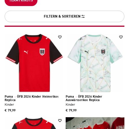
TEAMTRIKOTS
angefertigt und können nicht zurückgegeben oder umgetauscht
werden.
FILTERN & SORTIEREN
Puma
·
ÖFB 2026 Kinder Heimtrikot
Puma
·
ÖFB 2026 Kinder
Replica
Auswärtstrikot Replica
Kinder
Kinder
€ 79,99
€ 79,99