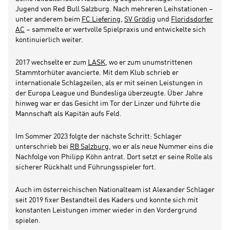
Jugend von Red Bull Salzburg. Nach mehreren Leihstationen –
unter anderem beim
FC Liefering
,
SV Grödig
und
Floridsdorfer
AC
– sammelte er wertvolle Spielpraxis und entwickelte sich
kontinuierlich weiter.
2017 wechselte er zum
LASK
, wo er zum unumstrittenen
Stammtorhüter avancierte. Mit dem Klub schrieb er
internationale Schlagzeilen, als er mit seinen Leistungen in
der Europa League und Bundesliga überzeugte. Über Jahre
hinweg war er das Gesicht im Tor der Linzer und führte die
Mannschaft als Kapitän aufs Feld.
Im Sommer 2023 folgte der nächste Schritt: Schlager
unterschrieb bei
RB Salzburg
, wo er als neue Nummer eins die
Nachfolge von Philipp Köhn antrat. Dort setzt er seine Rolle als
sicherer Rückhalt und Führungsspieler fort.
Auch im österreichischen Nationalteam ist Alexander Schlager
seit 2019 fixer Bestandteil des Kaders und konnte sich mit
konstanten Leistungen immer wieder in den Vordergrund
spielen.