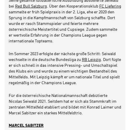
Seine gesamte fußballerische Ausbildung absolvierte Seiwald
bei
Red Bull Salzburg
. Über den Kooperationsklub
FC Liefering
sammelte er früh Spielpraxis in der 2. Liga, ehe er 2020 den
Sprung in die Kampfmannschaft von Salzburg schaffte. Dort
wurde er rasch Stammspieler und feierte mehrere
österreichische Meistertitel und Cupsiege. Zudem sammelte
er wertvolle Erfahrung in der Champions League gegen
internationale Topteams.
Im Sommer 2023 erfolgte der nächste große Schritt: Seiwald
wechselte in die deutsche Bundesliga zu
RB Leipzig
. Dort fügte
er sich schnell in das intensive Pressing- und Umschaltspiel
des Klubs ein und wurde zu einem wichtigen Bestandteil des
Mittelfelds. Mit Leipzig kämpft er um nationale Titel und spielt
regelmäßig in der Champions League.
Für die österreichische Nationalmannschaft debütierte
Nicolas Seiwald 2021. Seitdem hat er sich als Stammkraft im
zentralen Mittelfeld etabliert und bildet mit Konrad Laimer und
Marcel Sabitzer ein starkes Mittelfeldtrio.
MARCEL SABITZER