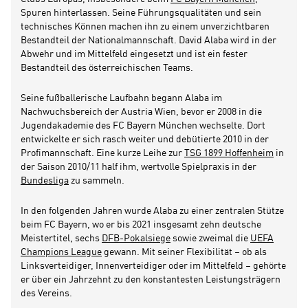
Spuren hinterlassen. Seine Führungsqualitäten und sein
technisches Können machen ihn zu einem unverzichtbaren
Bestandteil der Nationalmannschaft. David Alaba wird in der
Abwehr und im Mittelfeld eingesetzt und ist ein fester
Bestandteil des österreichischen Teams.
Seine fußballerische Laufbahn begann Alaba im
Nachwuchsbereich der Austria Wien, bevor er 2008 in die
Jugendakademie des FC Bayern München wechselte. Dort
entwickelte er sich rasch weiter und debütierte 2010 in der
Profimannschaft. Eine kurze Leihe zur
TSG 1899 Hoffenheim
in
der Saison 2010/11 half ihm, wertvolle Spielpraxis in der
Bundesliga
zu sammeln.
In den folgenden Jahren wurde Alaba zu einer zentralen Stütze
beim FC Bayern, wo er bis 2021 insgesamt zehn deutsche
Meistertitel, sechs
DFB-Pokalsiege
sowie zweimal die
UEFA
Champions League
gewann. Mit seiner Flexibilität – ob als
Linksverteidiger, Innenverteidiger oder im Mittelfeld – gehörte
er über ein Jahrzehnt zu den konstantesten Leistungsträgern
des Vereins.