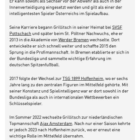
Er kann sowohl als Sechser vor der Abwehr als auch in der
Innenverteidigung eingesetzt werden und gilt als einer der
intelligentesten Spieler Österreichs im Spielaufbau.
Seine Karriere begann Grillitsch in seiner Heimat bei
SVSF
Pottschach
und später beim St. Pöltner Nachwuchs, ehe er
2013 in die Akademie von
Werder Bremen
wechselte. Dort
entwickelte er sich schnell weiter und schaffte 2015 den
Sprung in die Profimannschaft. In Bremen etablierte er sich in
der Bundesliga und sammelte wichtige Erfahrung im
deutschen Spitzenfußball.
2017 folgte der Wechsel zur
TSG 1899 Hoffenheim
, wo er sechs
Jahre lang zu den zentralen Figuren im Mittelfeld gehörte. Mit
seiner Konstanz und Spielintelligenz war er dort sowohl in der
Bundesliga als auch in internationalen Wettbewerben ein
Schlüsselspieler.
Im Sommer 2022 wechselte Grillitsch zur niederländischen
Topmannschaft
Ajax Amsterdam
. Nach nur einer Saison kehrte
er jedoch 2023 nach Hoffenheim zurück, wo er erneut eine
wichtige Rolle im Mittelfeld übernahm.