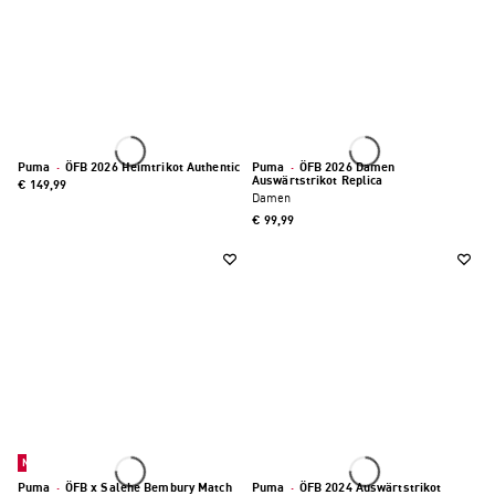
Puma
·
ÖFB 2026 Heimtrikot Authentic
Puma
·
ÖFB 2026 Damen
Auswärtstrikot Replica
€ 149,99
Damen
€ 99,99
Neu
Puma
·
ÖFB x Salehe Bembury Match
Puma
·
ÖFB 2024 Auswärtstrikot