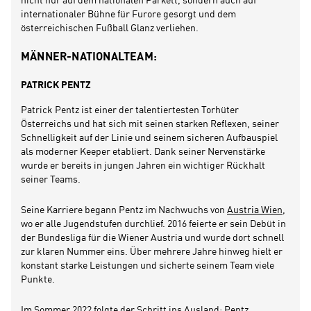
nicht nur auf dem nationalen Parkett, sondern auch auf
internationaler Bühne für Furore gesorgt und dem
österreichischen Fußball Glanz verliehen.
MÄNNER-NATIONALTEAM:
PATRICK PENTZ
Patrick Pentz ist einer der talentiertesten Torhüter
Österreichs und hat sich mit seinen starken Reflexen, seiner
Schnelligkeit auf der Linie und seinem sicheren Aufbauspiel
als moderner Keeper etabliert. Dank seiner Nervenstärke
wurde er bereits in jungen Jahren ein wichtiger Rückhalt
seiner Teams.
Seine Karriere begann Pentz im Nachwuchs von
Austria Wien
,
wo er alle Jugendstufen durchlief. 2016 feierte er sein Debüt in
der Bundesliga für die Wiener Austria und wurde dort schnell
zur klaren Nummer eins. Über mehrere Jahre hinweg hielt er
konstant starke Leistungen und sicherte seinem Team viele
Punkte.
Im Sommer 2022 folgte der Schritt ins Ausland: Pentz