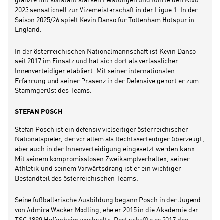
glänzte mit konstant starken Leistungen und führte den Klub
2023 sensationell zur Vizemeisterschaft in der Ligue 1. In der
Saison 2025/26 spielt Kevin Danso für
Tottenham Hotspur
in
England.
In der österreichischen Nationalmannschaft ist Kevin Danso
seit 2017 im Einsatz und hat sich dort als verlässlicher
Innenverteidiger etabliert. Mit seiner internationalen
Erfahrung und seiner Präsenz in der Defensive gehört er zum
Stammgerüst des Teams.
STEFAN POSCH
Stefan Posch ist ein defensiv vielseitiger österreichischer
Nationalspieler, der vor allem als Rechtsverteidiger überzeugt,
aber auch in der Innenverteidigung eingesetzt werden kann.
Mit seinem kompromisslosen Zweikampfverhalten, seiner
Athletik und seinem Vorwärtsdrang ist er ein wichtiger
Bestandteil des österreichischen Teams.
Seine fußballerische Ausbildung begann Posch in der Jugend
von
Admira Wacker Mödling
, ehe er 2015 in die Akademie der
TSG 1899 Hoffenheim
wechselte. Dort schaffte er 2017 den