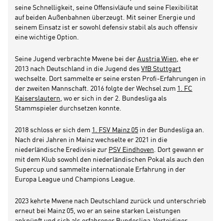
seine Schnelligkeit, seine Offensivläufe und seine Flexibilität
auf beiden Außenbahnen überzeugt. Mit seiner Energie und
seinem Einsatz ist er sowohl defensiv stabil als auch offensiv
eine wichtige Option.
Seine Jugend verbrachte Mwene bei der
Austria Wien
, ehe er
2013 nach Deutschland in die Jugend des
VfB Stuttgart
wechselte. Dort sammelte er seine ersten Profi-Erfahrungen in
der zweiten Mannschaft. 2016 folgte der Wechsel zum
1. FC
Kaiserslautern
, wo er sich in der 2. Bundesliga als
Stammspieler durchsetzen konnte.
2018 schloss er sich dem
1. FSV Mainz 05
in der Bundesliga an.
Nach drei Jahren in Mainz wechselte er 2021 in die
niederländische Eredivisie zur
PSV Eindhoven
. Dort gewann er
mit dem Klub sowohl den niederländischen Pokal als auch den
Supercup und sammelte internationale Erfahrung in der
Europa League und Champions League.
2023 kehrte Mwene nach Deutschland zurück und unterschrieb
erneut bei Mainz 05, wo er an seine starken Leistungen
anknüpft und sich als erfahrener Bundesliga-Verteidiger