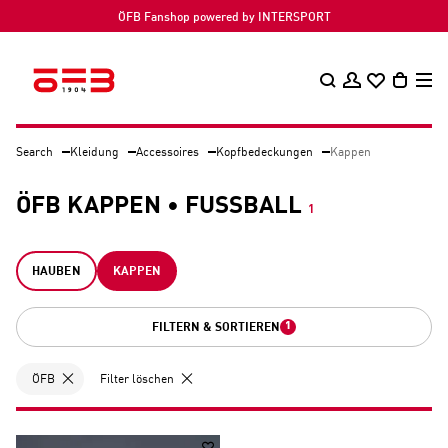
ÖFB Fanshop powered by INTERSPORT
Search
Kleidung
Accessoires
Kopfbedeckungen
Kappen
ÖFB KAPPEN • FUSSBALL
1
HAUBEN
KAPPEN
1
FILTERN & SORTIEREN
ÖFB
Filter löschen