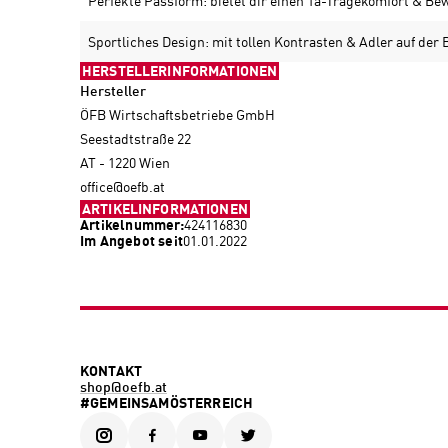
Perfekte Passform: bietet dir einen 1a-Tragekomfort & Be
Sportliches Design: mit tollen Kontrasten & Adler auf der 
HERSTELLERINFORMATIONEN
Hersteller
ÖFB Wirtschaftsbetriebe GmbH
Seestadtstraße 22
AT - 1220 Wien
office@oefb.at
ARTIKELINFORMATIONEN
Artikelnummer:
424116830
Im Angebot seit
01.01.2022
KONTAKT
shop@oefb.at
#GEMEINSAMÖSTERREICH