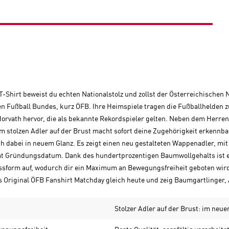
-Shirt beweist du echten Nationalstolz und zollst der Österreichischen 
en Fußball Bundes, kurz ÖFB. Ihre Heimspiele tragen die Fußballhelden
Horvath hervor, die als bekannte Rekordspieler gelten. Neben dem Herr
 stolzen Adler auf der Brust macht sofort deine Zugehörigkeit erkennb
 dabei in neuem Glanz. Es zeigt einen neu gestalteten Wappenadler, mit 1
amt Gründungsdatum. Dank des hundertprozentigen Baumwollgehalts ist e
Passform auf, wodurch dir ein Maximum an Bewegungsfreiheit geboten wird
s Original ÖFB Fanshirt Matchday gleich heute und zeig Baumgartlinger,
Stolzer Adler auf der Brust: im neue