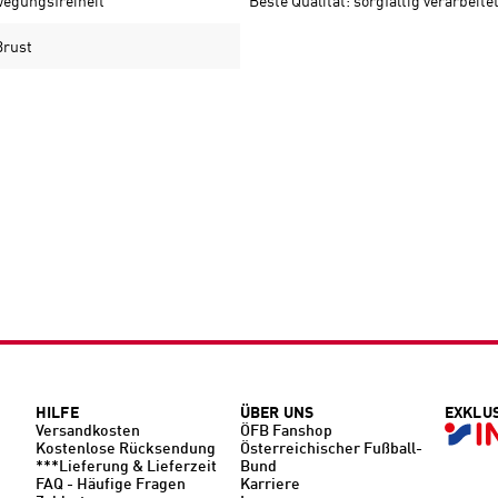
wegungsfreiheit
Beste Qualität: sorgfältig verarbeit
Brust
HILFE
ÜBER UNS
EXKLU
Versandkosten
ÖFB Fanshop
Kostenlose Rücksendung
Österreichischer Fußball-
***Lieferung & Lieferzeit
Bund
FAQ - Häufige Fragen
Karriere