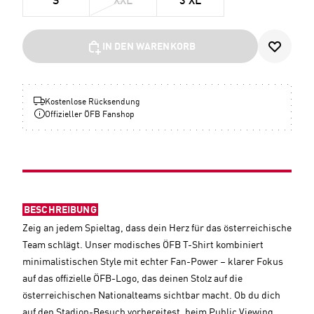
S
XXL
3 XL
IN DEN WARENKORB
Kostenlose Rücksendung
Offizieller ÖFB Fanshop
BESCHREIBUNG
Zeig an jedem Spieltag, dass dein Herz für das österreichische
Team schlägt. Unser modisches ÖFB T-Shirt kombiniert
minimalistischen Style mit echter Fan-Power – klarer Fokus
auf das offizielle ÖFB-Logo, das deinen Stolz auf die
österreichischen Nationalteams sichtbar macht. Ob du dich
auf den Stadion-Besuch vorbereitest, beim Public Viewing