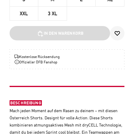
S
M
L
XL
XXL
3 XL
IN DEN WARENKORB
Kostenlose Rücksendung
Offizieller ÖFB Fanshop
BESCHREIBUNG
Mach jeden Moment auf dem Rasen zu deinem – mit diesen
Österreich Shorts. Designt für volle Action: Diese Shorts
kombinieren atmungsaktives Mesh mit dryCELL Technologie,
damit du bei jedem Sprint cool bleibst. Ein Teamwappen am