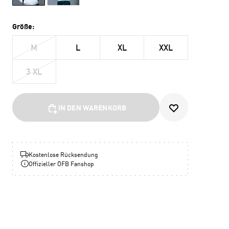
Größe:
M
L
XL
XXL
3 XL
IN DEN WARENKORB
Kostenlose Rücksendung
Offizieller ÖFB Fanshop