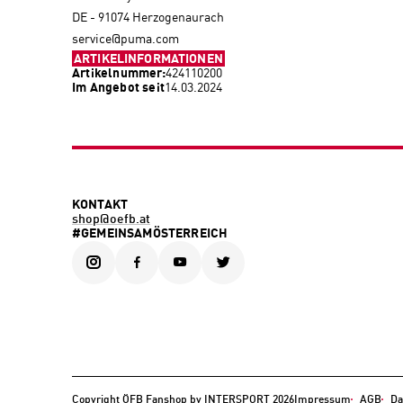
DE - 91074 Herzogenaurach
service@puma.com
ARTIKELINFORMATIONEN
Artikelnummer:
424110200
Im Angebot seit
14.03.2024
KONTAKT
shop@oefb.at
#GEMEINSAMÖSTERREICH
Copyright ÖFB Fanshop by INTERSPORT 2026
Impressum
AGB
Da