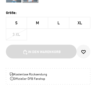
Größe:
S
M
L
XL
3 XL
IN DEN WARENKORB
Kostenlose Rücksendung
Offizieller ÖFB Fanshop