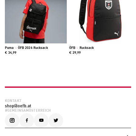
Puma
·
ÖFB 2026 Rucksack
ÖFB
·
Rucksack
€ 34,99
€ 29,99
KONTAKT
shop@oefb.at
#GEMEINSAMÖSTERREICH