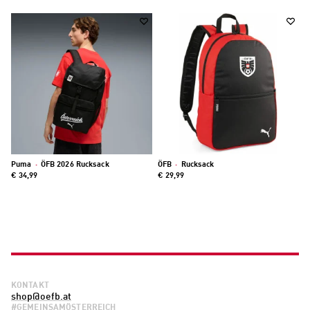
Puma
·
ÖFB 2026 Rucksack
ÖFB
·
Rucksack
€ 34,99
€ 29,99
KONTAKT
shop@oefb.at
#GEMEINSAMÖSTERREICH