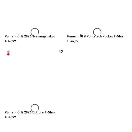
Puma
·
ÖFB 2026 Trainingstrikot
Puma
·
ÖFB Pumatech Pocket T-Shirt
€ 49,99
€ 44,99
Puma
·
ÖFB 2026 Culture T-Shirt
€ 39,99