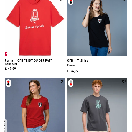
Neu
Puma
·
ÖFB "BIST DU DEPPAT"
ÖFB
·
T-Shirt
Fanshirt
Damen
€ 49,99
€ 24,99
KI-GENERIERT