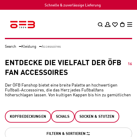
Schnelle & zuverlässige Lieferung
Search
Kleidung
Accessoires
ENTDECKE DIE VIELFALT DER ÖFB
16
FAN ACCESSOIRES
Der ÖFB Fanshop bietet eine breite Palette an hochwertigen
Fußball-Accessoires, die das Herz jedes Fußballfans
höherschlagen lassen. Von kultigen Kappen bis hin zu gemütlichen
Fanschals, hier findest du alles, um deine Unterstützung für die
österreichischen Fußball-Nationalteams stilvoll zum Ausdruck zu
bringen.
KOPFBEDECKUNGEN
SCHALS
SOCKEN & STUTZEN
FILTERN & SORTIEREN