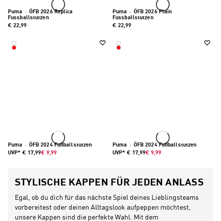
Puma
·
ÖFB 2026 Replica
Puma
·
ÖFB 2026 Plain
Fussballstutzen
Fussballstutzen
€ 22,99
€ 22,99
Puma
·
ÖFB 2024 Fußballstutzen
Puma
·
ÖFB 2024 Fußballstutzen
UVP*
€ 17,99
€ 9,99
UVP*
€ 17,99
€ 9,99
STYLISCHE KAPPEN FÜR JEDEN ANLASS
Egal, ob du dich für das nächste Spiel deines Lieblingsteams
vorbereitest oder deinen Alltagslook aufpeppen möchtest,
unsere Kappen sind die perfekte Wahl. Mit dem