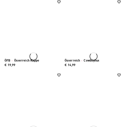
ÖFB
·
Österreich Kappe
Österreich
·
Cowboyhut
€ 19,99
€ 14,99