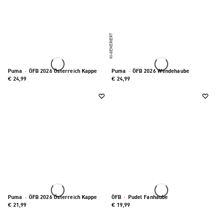
KI-GENERIERT
Puma
·
ÖFB 2026 Österreich Kappe
Puma
·
ÖFB 2026 Wendehaube
€ 24,99
€ 24,99
Puma
·
ÖFB 2026 Österreich Kappe
ÖFB
·
Pudel Fanhaube
€ 21,99
€ 19,99