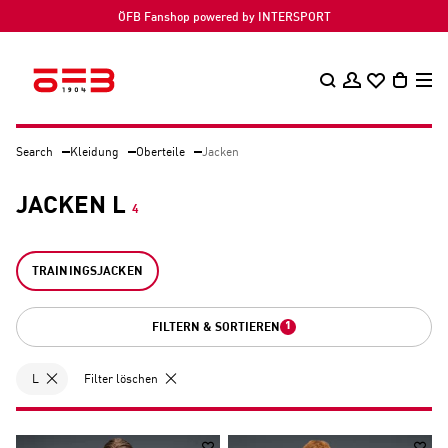
ÖFB Fanshop powered by INTERSPORT
Search
Kleidung
Oberteile
Jacken
JACKEN L
4
TRAININGSJACKEN
1
FILTERN & SORTIEREN
L
Filter löschen