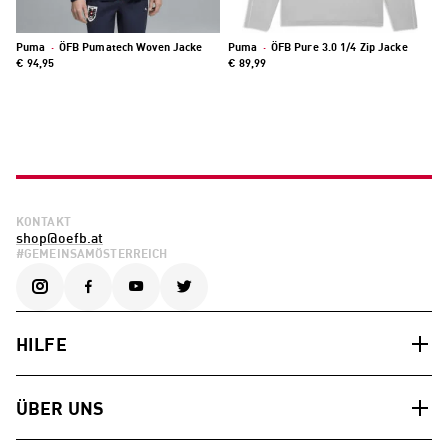
Puma
·
ÖFB Pumatech Woven Jacke
Puma
·
ÖFB Pure 3.0 1/4 Zip Jacke
€ 94,95
€ 89,99
KONTAKT
shop@oefb.at
#GEMEINSAMÖSTERREICH
HILFE
ÜBER UNS