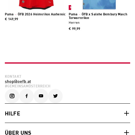
Neu
Puma
·
ÖFB 2026 Heimtrikot Authentic
Puma
·
ÖFB x Salehe Bembury Match
Torwarttrikot
€ 149,99
Herren
€ 99,99
KONTAKT
shop@oefb.at
#GEMEINSAMÖSTERREICH
HILFE
ÜBER UNS