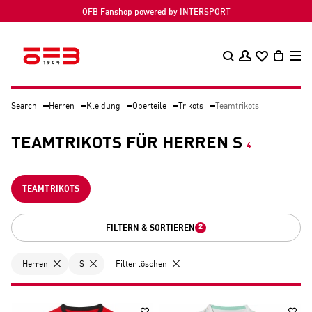
ÖFB Fanshop powered by INTERSPORT
Search
Herren
Kleidung
Oberteile
Trikots
Teamtrikots
TEAMTRIKOTS FÜR HERREN S
4
TEAMTRIKOTS
2
FILTERN & SORTIEREN
Herren
S
Filter löschen