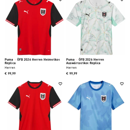
Puma
·
ÖFB 2026 Herren Heimtrikot
Puma
·
ÖFB 2026 Herren
Replica
Auswärtstrikot Replica
Herren
Herren
€ 99,99
€ 99,99