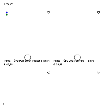
€ 99,99
Puma
·
ÖFB Pumatech Pocket T-Shirt
Puma
·
ÖFB 2026 Culture T-Shirt
€ 44,99
€ 29,99