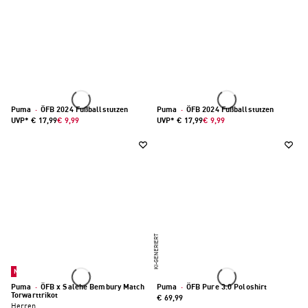
Puma
·
ÖFB 2024 Fußballstutzen
Puma
·
ÖFB 2024 Fußballstutzen
UVP*
€ 17,99
€ 9,99
UVP*
€ 17,99
€ 9,99
KI-GENERIERT
Neu
Puma
·
ÖFB x Salehe Bembury Match
Puma
·
ÖFB Pure 3.0 Poloshirt
Torwarttrikot
€ 69,99
Herren