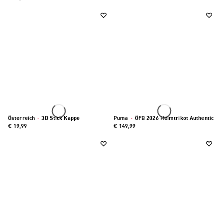
Österreich
·
3D Stick Kappe
Puma
·
ÖFB 2026 Heimtrikot Authentic
€ 19,99
€ 149,99