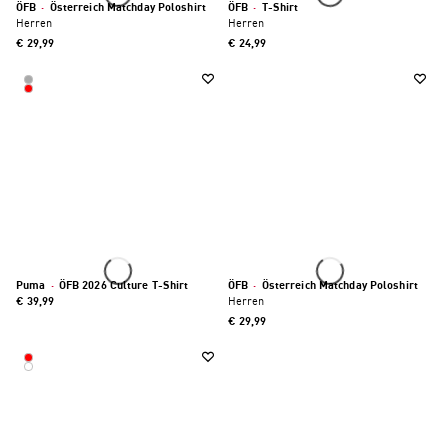
ÖFB
·
Österreich Matchday Poloshirt
ÖFB
·
T-Shirt
Herren
Herren
€ 29,99
€ 24,99
Puma
·
ÖFB 2026 Culture T-Shirt
ÖFB
·
Österreich Matchday Poloshirt
€ 39,99
Herren
€ 29,99