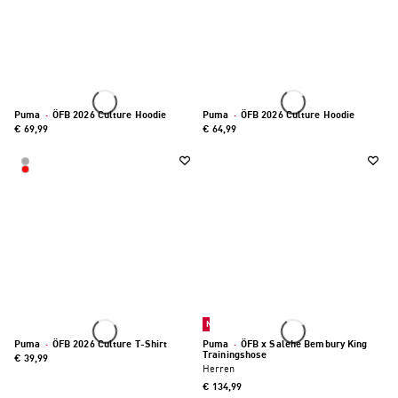
Puma
·
ÖFB 2026 Culture Hoodie
Puma
·
ÖFB 2026 Culture Hoodie
€ 69,99
€ 64,99
Neu
Puma
·
ÖFB 2026 Culture T-Shirt
Puma
·
ÖFB x Salehe Bembury King
Trainingshose
€ 39,99
Herren
€ 134,99