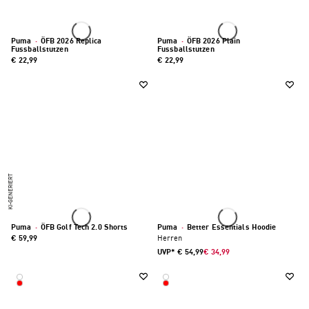
Puma
·
ÖFB 2026 Replica
Puma
·
ÖFB 2026 Plain
Fussballstutzen
Fussballstutzen
€ 22,99
€ 22,99
KI-GENERIERT
Puma
·
ÖFB Golf Tech 2.0 Shorts
Puma
·
Better Essentials Hoodie
€ 59,99
Herren
UVP*
€ 54,99
€ 34,99