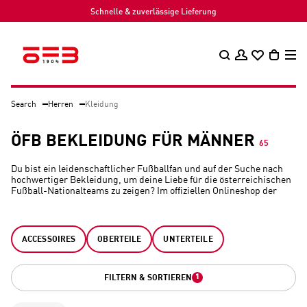
Schnelle & zuverlässige Lieferung
Search
Herren
Kleidung
ÖFB BEKLEIDUNG FÜR MÄNNER
65
Du bist ein leidenschaftlicher Fußballfan und auf der Suche nach
hochwertiger Bekleidung, um deine Liebe für die österreichischen
Fußball-Nationalteams zu zeigen? Im offiziellen Onlineshop der
österreichischen Fußball-Nationalteams wirst du fündig. Unsere
Kollektion umfasst alles, was das Herz eines Fußballfans begehrt,
von
Trikots
bis hin zu
Trainingsjacken
und Accessoires. Jedes
Kleidungsstück wurde mit Liebe zum Detail entworfen und trägt
ACCESSOIRES
OBERTEILE
UNTERTEILE
das Emblem des ÖFB, um deine Verbundenheit mit den Teams zu
symbolisieren.
1
FILTERN & SORTIEREN