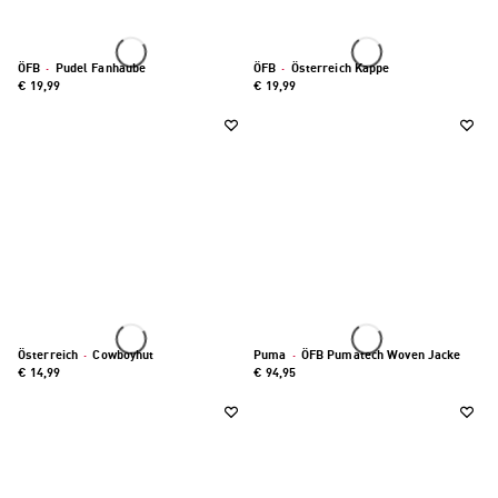
ÖFB
·
Pudel Fanhaube
ÖFB
·
Österreich Kappe
€ 19,99
€ 19,99
Österreich
·
Cowboyhut
Puma
·
ÖFB Pumatech Woven Jacke
€ 14,99
€ 94,95