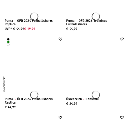
Puma
·
ÖFB 2024 Fußballshorts
Puma
·
ÖFB 2026 Trainings
Replica
Fußballshorts
UVP*
€ 44,99
€ 19,99
€ 44,99
KI-GENERIERT
Puma
·
ÖFB 2026 Fußballshorts
Österreich
·
Fanschal
Replica
€ 24,99
€ 44,99