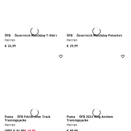
ÖFB
·
Österreich Matchday T-Shirt
ÖFB
·
Österreich Matchday Poloshirt
Herren
Herren
€ 24,99
€ 29,99
Puma
·
ÖFB FtblArchive Track
Puma
·
ÖFB 2026 King Anthem
Trainingsjacke
Trainingsjacke
Herren
Herren