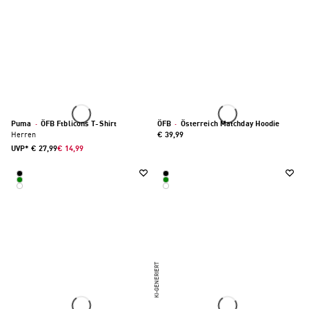
Puma
·
ÖFB Ftblicons T-Shirt
ÖFB
·
Österreich Matchday Hoodie
Herren
€ 39,99
UVP*
€ 27,99
€ 14,99
KI-GENERIERT