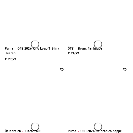
Puma
·
ÖFB 2026 King Logo T-Shirt
ÖFB
·
Bronx Fanhaube
Herren
€ 24,99
€ 29,99
Österreich
·
Fischerhut
Puma
·
ÖFB 2026 Österreich Kappe