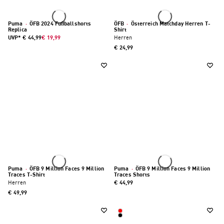
Puma
·
ÖFB 2024 Fußballshorts
ÖFB
·
Österreich Matchday Herren T-
Replica
Shirt
UVP*
€ 44,99
€ 19,99
Herren
€ 24,99
Puma
·
ÖFB 9 Million Faces 9 Million
Puma
·
ÖFB 9 Million Faces 9 Million
Traces T-Shirt
Traces Shorts
Herren
€ 44,99
€ 49,99