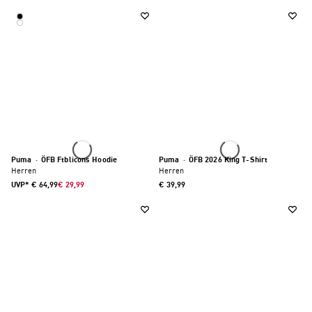
Puma
·
ÖFB Ftblicons Hoodie
Puma
·
ÖFB 2026 King T-Shirt
Herren
Herren
UVP*
€ 64,99
€ 29,99
€ 39,99