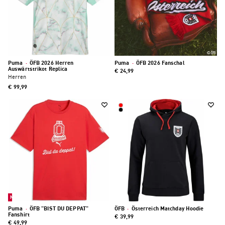
Puma
·
ÖFB 2026 Herren
Puma
·
ÖFB 2026 Fanschal
Auswärtstrikot Replica
€ 24,99
Herren
€ 99,99
Neu
Puma
·
ÖFB "BIST DU DEPPAT"
ÖFB
·
Österreich Matchday Hoodie
Fanshirt
€ 39,99
€ 49,99