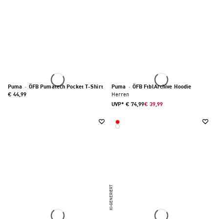
Puma
·
ÖFB Pumatech Pocket T-Shirt
Puma
·
ÖFB FtblArchive Hoodie
€ 44,99
Herren
UVP*
€ 74,99
€ 39,99
KI-GENERIERT