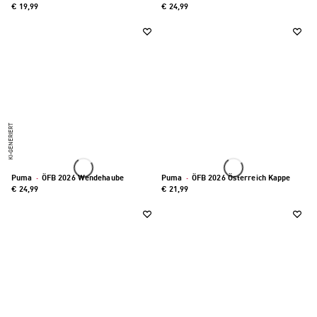
€ 19,99
€ 24,99
KI-GENERIERT
Puma
·
ÖFB 2026 Wendehaube
Puma
·
ÖFB 2026 Österreich Kappe
€ 24,99
€ 21,99