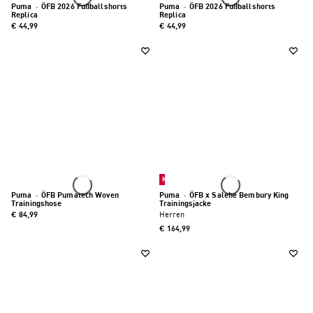
Puma
·
ÖFB 2026 Fußballshorts
Puma
·
ÖFB 2026 Fußballshorts
Replica
Replica
€ 44,99
€ 44,99
Neu
Puma
·
ÖFB Pumatech Woven
Puma
·
ÖFB x Salehe Bembury King
Trainingshose
Trainingsjacke
€ 84,99
Herren
€ 164,99