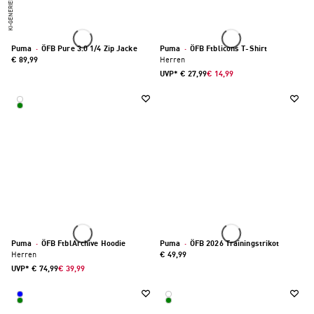
KI-GENERIERT
Puma
·
ÖFB Pure 3.0 1/4 Zip Jacke
Puma
·
ÖFB Ftblicons T-Shirt
€ 89,99
Herren
UVP*
€ 27,99
€ 14,99
Puma
·
ÖFB FtblArchive Hoodie
Puma
·
ÖFB 2026 Trainingstrikot
Herren
€ 49,99
UVP*
€ 74,99
€ 39,99