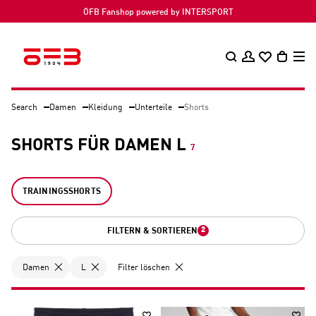
wered by INTERSPORT
Schnelle & zu
Search
Damen
Kleidung
Unterteile
Shorts
SHORTS FÜR DAMEN L
7
TRAININGSSHORTS
2
FILTERN & SORTIEREN
Damen
L
Filter löschen