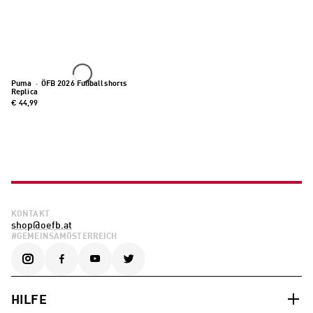
Puma
·
ÖFB 2026 Fußballshorts
Replica
€ 44,99
KONTAKT
shop@oefb.at
#GEMEINSAMÖSTERREICH
HILFE