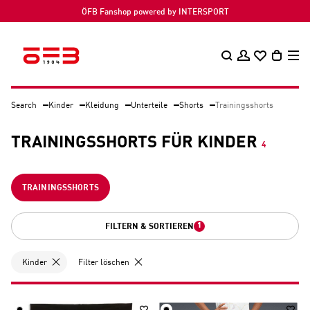
ÖFB Fanshop powered by INTERSPORT
Search
Kinder
Kleidung
Unterteile
Shorts
Trainingsshorts
TRAININGSSHORTS FÜR KINDER
4
TRAININGSSHORTS
1
FILTERN & SORTIEREN
Kinder
Filter löschen