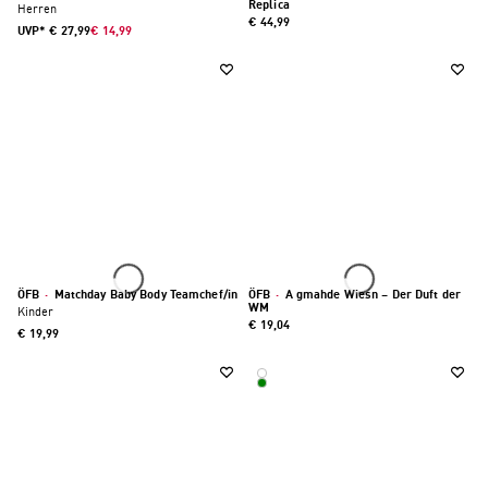
Replica
Herren
€ 44,99
UVP*
€ 27,99
€ 14,99
ÖFB
·
Matchday Baby Body Teamchef/in
ÖFB
·
A gmahde Wiesn – Der Duft der
WM
Kinder
€ 19,04
€ 19,99