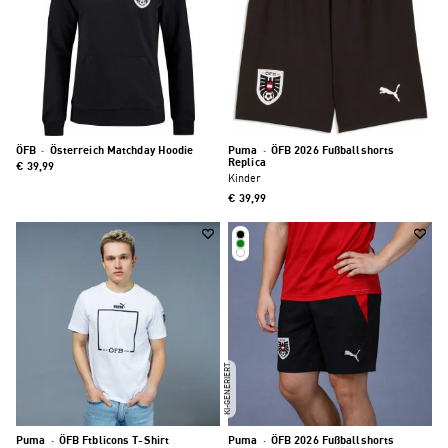
ÖFB
·
Österreich Matchday Hoodie
Puma
·
ÖFB 2026 Fußballshorts
Replica
€ 39,99
Kinder
€ 39,99
KI-GENERIERT
Puma
·
ÖFB Ftblicons T-Shirt
Puma
·
ÖFB 2026 Fußballshorts