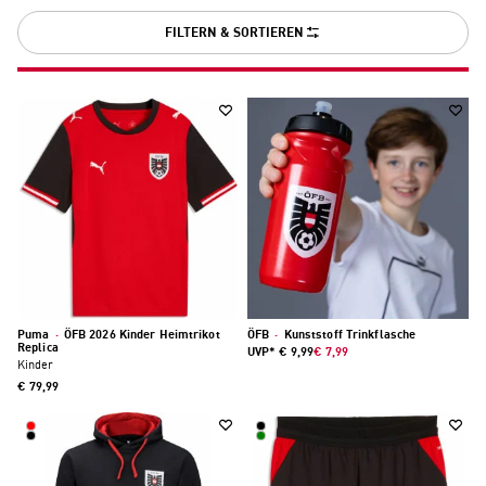
FILTERN & SORTIEREN
Puma
·
ÖFB 2026 Kinder Heimtrikot
ÖFB
·
Kunststoff Trinkflasche
Replica
UVP*
€ 9,99
€ 7,99
Kinder
€ 79,99