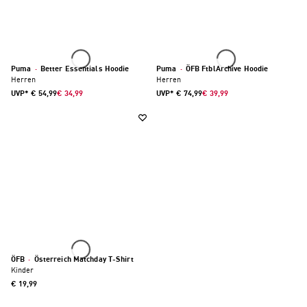
Puma
·
Better Essentials Hoodie
Puma
·
ÖFB FtblArchive Hoodie
Herren
Herren
UVP*
€ 54,99
€ 34,99
UVP*
€ 74,99
€ 39,99
ÖFB
·
Österreich Matchday T-Shirt
Kinder
€ 19,99