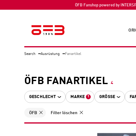
ÖFB Fanshop powered by INTERS
ORI
Search
Ausrüstung
Fanartikel
ÖFB FANARTIKEL
4
GESCHLECHT
MARKE
GRÖSSE
FA
1
ÖFB
Filter löschen