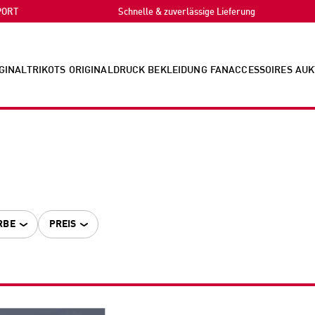
PORT
Schnelle & zuverlässige Lieferung
GINALTRIKOTS
ORIGINALDRUCK
BEKLEIDUNG
FANACCESSOIRES
AUK
RBE
PREIS