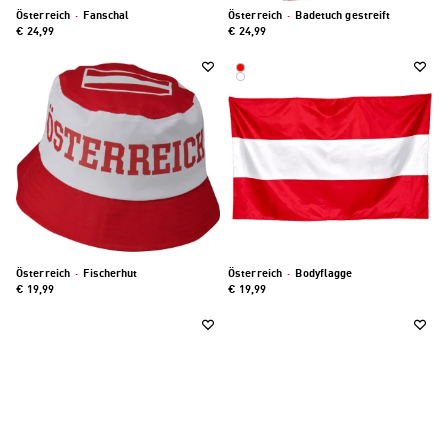
Österreich
·
Fanschal
Österreich
·
Badetuch gestreift
€ 24,99
€ 24,99
Österreich
·
Fischerhut
Österreich
·
Bodyflagge
€ 19,99
€ 19,99