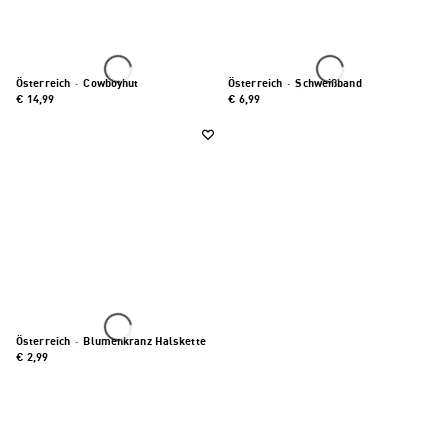
Österreich
·
Cowboyhut
Österreich
·
Schweißband
€ 14,99
€ 6,99
Österreich
·
Blumenkranz Halskette
€ 2,99