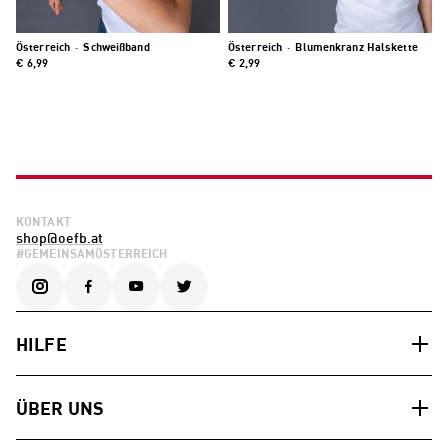
Österreich
·
Schweißband
Österreich
·
Blumenkranz Halskette
€ 6,99
€ 2,99
KONTAKT
shop@oefb.at
#GEMEINSAMÖSTERREICH
HILFE
ÜBER UNS