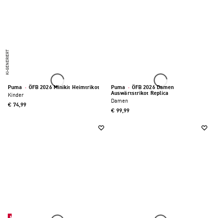
KI-GENERIERT
Puma
·
ÖFB 2026 Minikit Heimtrikot
Puma
·
ÖFB 2026 Damen
Auswärtstrikot Replica
Kinder
Damen
€ 74,99
€ 99,99
Neu