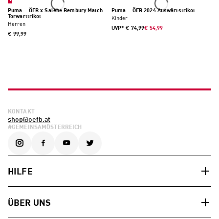
Puma
·
ÖFB x Salehe Bembury Match
Puma
·
ÖFB 2024 Auswärtstrikot
Torwarttrikot
Kinder
Herren
UVP*
€ 74,99
€ 54,99
€ 99,99
KONTAKT
shop@oefb.at
#GEMEINSAMÖSTERREICH
HILFE
ÜBER UNS