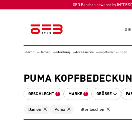
ÖFB Fanshop powered by INTERS
ORI
Search
Damen
Kleidung
Accessoires
Kopfbedeckungen
PUMA KOPFBEDECKUN
GESCHLECHT
MARKE
GRÖSSE
FA
1
1
Damen
Puma
Filter löschen