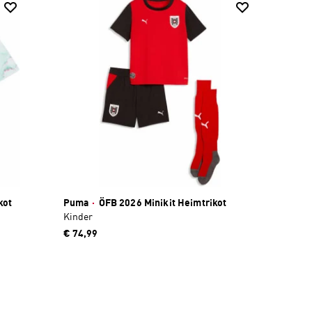
kot
Puma
·
ÖFB 2026 Minikit Heimtrikot
Kinder
€ 74,99