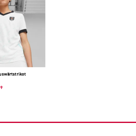
swärtstrikot
99