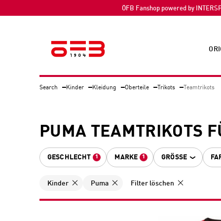
ÖFB Fanshop powered by INTERS
ORI
Search
Kinder
Kleidung
Oberteile
Trikots
Teamtrikots
PUMA TEAMTRIKOTS F
GESCHLECHT
MARKE
GRÖSSE
FA
1
1
Kinder
Puma
Filter löschen