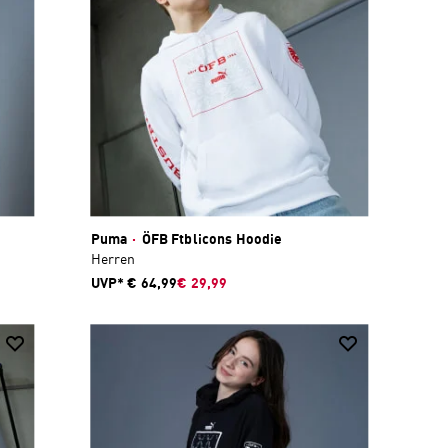
Puma
·
ÖFB Ftblicons Hoodie
Herren
UVP*
€ 64,99
€ 29,99