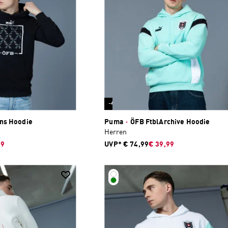
-47 %
ns Hoodie
Puma
·
ÖFB FtblArchive Hoodie
Herren
99
UVP*
€ 74,99
€ 39,99