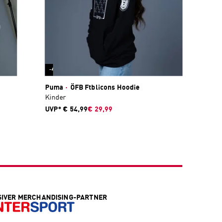
-45 %
Puma
·
ÖFB Ftblicons Hoodie
Kinder
UVP*
€ 54,99
€ 29,99
SIVER MERCHANDISING-PARTNER