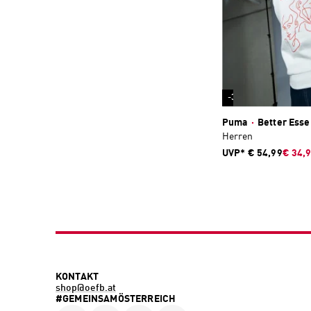
-36 %
Puma
·
Better Esse
Herren
UVP*
€ 54,99
€ 34,
KONTAKT
shop@oefb.at
#GEMEINSAMÖSTERREICH