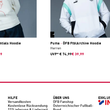
-47 %
ntials Hoodie
Puma
·
ÖFB FtblArchive Hoodie
Herren
99
UVP*
€ 74,99
€ 39,99
HILFE
ÜBER UNS
EXKLU
Versandkosten
ÖFB Fanshop
Kostenlose Rücksendung
Österreichischer Fußball-
***Lieferung & Lieferzeit
Bund