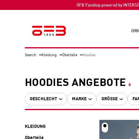
ÖFB Fanshop powered by INTERS
ORI
Search
Kleidung
Oberteile
Hoodies
HOODIES ANGEBOTE
6
GESCHLECHT
MARKE
GRÖSSE
FA
KLEIDUNG
Oberteile