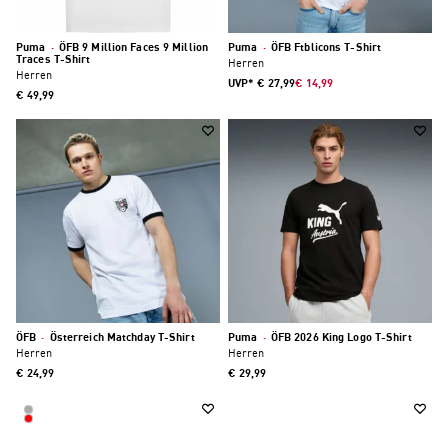
Puma
·
ÖFB 9 Million Faces 9 Million
Puma
·
ÖFB Ftblicons T-Shirt
Traces T-Shirt
Herren
Herren
UVP*
€ 27,99
€ 14,99
€ 49,99
ÖFB
·
Österreich Matchday T-Shirt
Puma
·
ÖFB 2026 King Logo T-Shirt
Herren
Herren
€ 24,99
€ 29,99