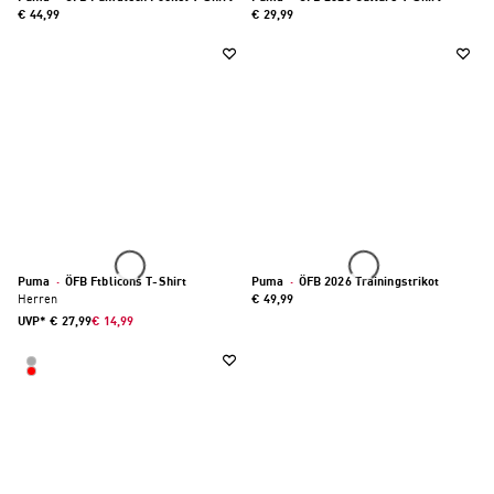
€ 44,99
€ 29,99
Puma
·
ÖFB Ftblicons T-Shirt
Puma
·
ÖFB 2026 Trainingstrikot
Herren
€ 49,99
UVP*
€ 27,99
€ 14,99