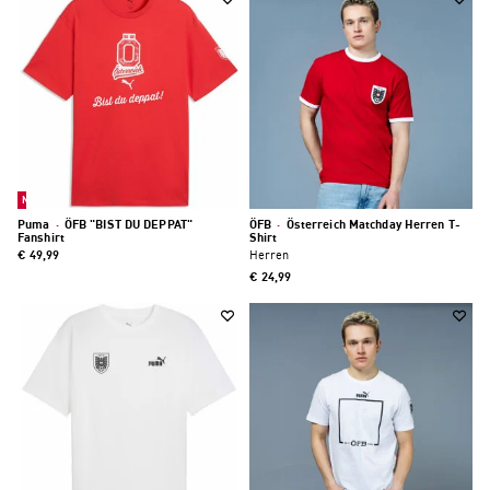
Neu
Puma
·
ÖFB "BIST DU DEPPAT"
ÖFB
·
Österreich Matchday Herren T-
Fanshirt
Shirt
€ 49,99
Herren
€ 24,99