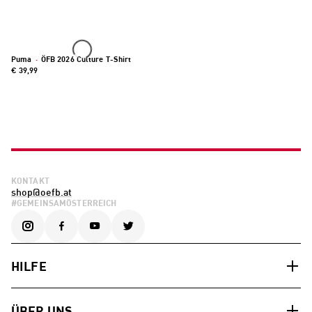
Puma
·
ÖFB 2026 Culture T-Shirt
€ 39,99
KONTAKT
shop@oefb.at
#GEMEINSAMÖSTERREICH
HILFE