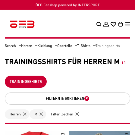
ÖFB Fanshop powered by INTERSPORT
Search
Herren
Kleidung
Oberteile
T-Shirts
Trainingsshirts
TRAININGSSHIRTS FÜR HERREN M
13
TRAININGSSHIRTS
2
FILTERN & SORTIEREN
Herren
M
Filter löschen