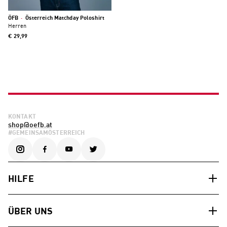
ÖFB
·
Österreich Matchday Poloshirt
Herren
€ 29,99
KONTAKT
shop@oefb.at
#GEMEINSAMÖSTERREICH
HILFE
ÜBER UNS