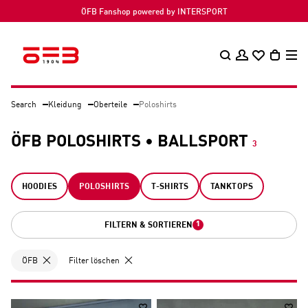
ÖFB Fanshop powered by INTERSPORT
Search
Kleidung
Oberteile
Poloshirts
ÖFB POLOSHIRTS • BALLSPORT
3
HOODIES
POLOSHIRTS
T-SHIRTS
TANKTOPS
1
FILTERN & SORTIEREN
ÖFB
Filter löschen