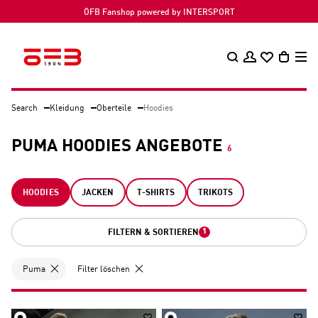
ÖFB Fanshop powered by INTERSPORT
Search
Kleidung
Oberteile
Hoodies
PUMA HOODIES ANGEBOTE
6
HOODIES
JACKEN
T-SHIRTS
TRIKOTS
1
FILTERN & SORTIEREN
Puma
Filter löschen