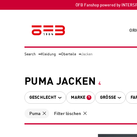
ÖFB Fanshop powered by INTERS
ORI
Search
Kleidung
Oberteile
Jacken
PUMA JACKEN
4
GESCHLECHT
MARKE
GRÖSSE
FA
1
Puma
Filter löschen