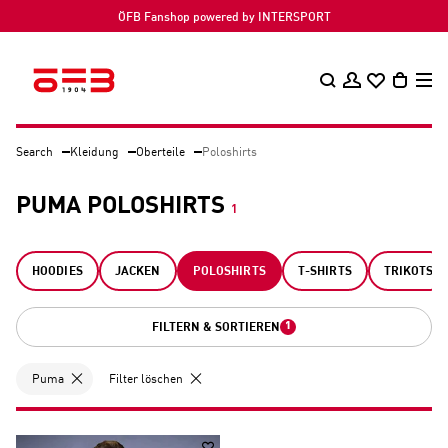
ÖFB Fanshop powered by INTERSPORT
Search
Kleidung
Oberteile
Poloshirts
PUMA POLOSHIRTS
1
HOODIES
JACKEN
POLOSHIRTS
T-SHIRTS
TRIKOTS
1
FILTERN & SORTIEREN
Puma
Filter löschen