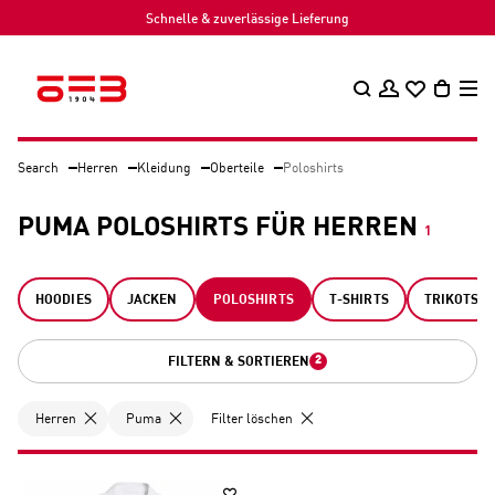
Schnelle & zuverlässige Lieferung
Search
Herren
Kleidung
Oberteile
Poloshirts
PUMA POLOSHIRTS FÜR HERREN
1
HOODIES
JACKEN
POLOSHIRTS
T-SHIRTS
TRIKOTS
2
FILTERN & SORTIEREN
Herren
Puma
Filter löschen