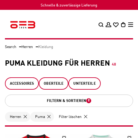
Schnelle & zuverlässige Lieferung
Search
Herren
Kleidung
PUMA KLEIDUNG FÜR HERREN
48
ACCESSOIRES
OBERTEILE
UNTERTEILE
2
FILTERN & SORTIEREN
Herren
Puma
Filter löschen