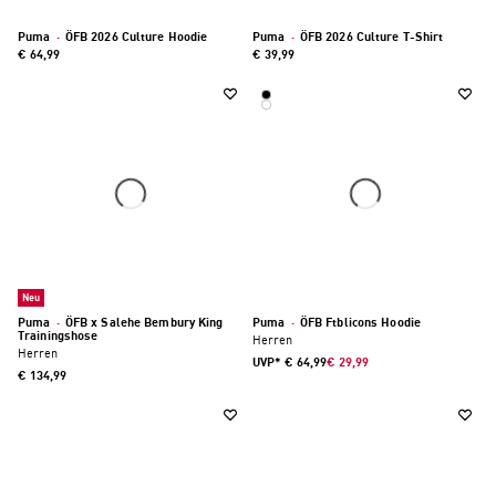
Puma
·
ÖFB 2026 Culture Hoodie
Puma
·
ÖFB 2026 Culture T-Shirt
€ 64,99
€ 39,99
Neu
Puma
·
ÖFB x Salehe Bembury King
Puma
·
ÖFB Ftblicons Hoodie
Trainingshose
Herren
Herren
UVP*
€ 64,99
€ 29,99
€ 134,99