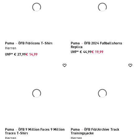
Puma
·
ÖFB Ftblicons T-Shirt
Puma
·
ÖFB 2024 Fußballshorts
Replica
Herren
UVP*
€ 44,99
€ 19,99
UVP*
€ 27,99
€ 14,99
Puma
·
ÖFB 9 Million Faces 9 Million
Puma
·
ÖFB FtblArchive Track
Traces T-Shirt
Trainingsjacke
Herren
Herren