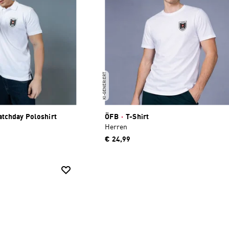
KI-GENERIERT
tchday Poloshirt
ÖFB
·
T-Shirt
Herren
€ 24,99