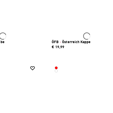
ube
ÖFB
·
Österreich Kappe
€ 19,99