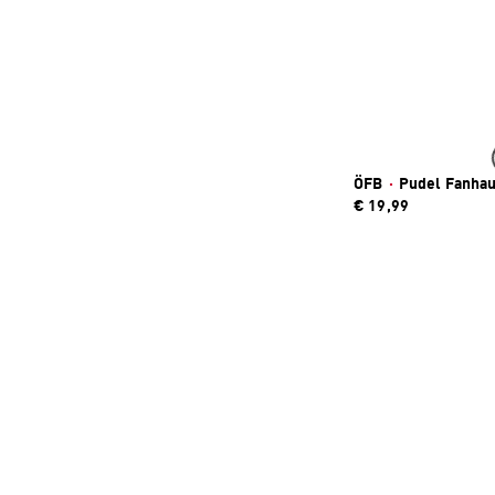
ÖFB
·
Pudel Fanha
€ 19,99