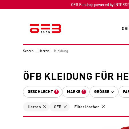
ÖFB Fanshop powered by INTERS
ORI
Search
Herren
Kleidung
ÖFB KLEIDUNG FÜR HE
GESCHLECHT
MARKE
GRÖSSE
FA
1
1
Herren
ÖFB
Filter löschen