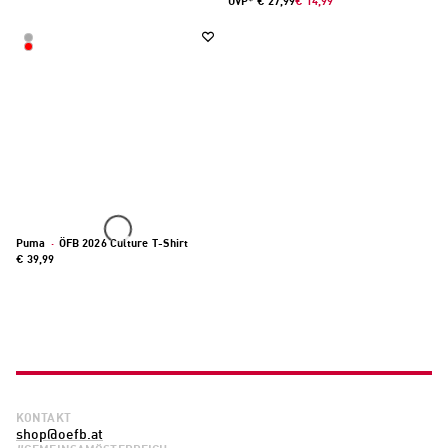
UVP*
€ 27,99
€ 14,99
Puma
·
ÖFB 2026 Culture T-Shirt
€ 39,99
KONTAKT
shop@oefb.at