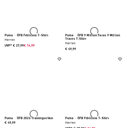
Puma
·
ÖFB Ftblicons T-Shirt
Puma
·
ÖFB 9 Million Faces 9 Million
Traces T-Shirt
Herren
Herren
UVP*
€ 27,99
€ 14,99
€ 49,99
Puma
·
ÖFB 2026 Trainingstrikot
Puma
·
ÖFB Ftblicons T-Shirt
€ 49,99
Herren