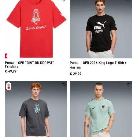
Neu
Puma
·
ÖFB "BIST DU DEPPAT"
Puma
·
ÖFB 2026 King Logo T-Shirt
Fanshirt
Herren
€ 49,99
€ 29,99