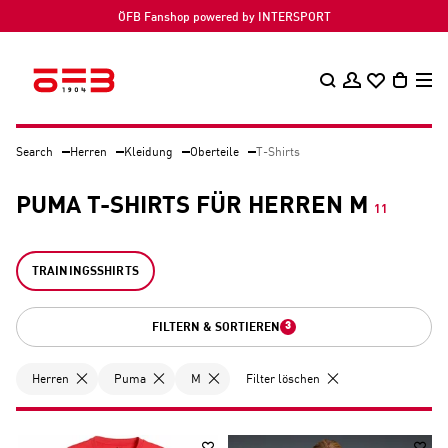
ÖFB Fanshop powered by INTERSPORT
Search
Herren
Kleidung
Oberteile
T-Shirts
PUMA T-SHIRTS FÜR HERREN M
11
TRAININGSSHIRTS
3
FILTERN & SORTIEREN
Herren
Puma
M
Filter löschen