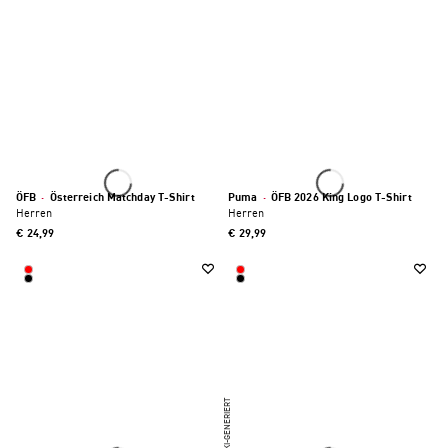
ÖFB
·
Österreich Matchday T-Shirt
Puma
·
ÖFB 2026 King Logo T-Shirt
Herren
Herren
€ 24,99
€ 29,99
KI-GENERIERT