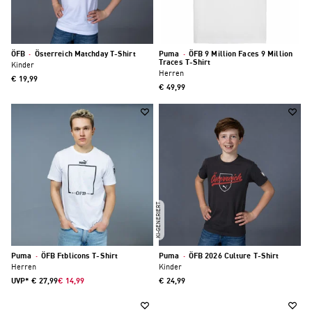
ÖFB
·
Österreich Matchday T-Shirt
Puma
·
ÖFB 9 Million Faces 9 Million
Traces T-Shirt
Kinder
Herren
€ 19,99
€ 49,99
KI-GENERIERT
Puma
·
ÖFB Ftblicons T-Shirt
Puma
·
ÖFB 2026 Culture T-Shirt
Herren
Kinder
UVP*
€ 27,99
€ 14,99
€ 24,99