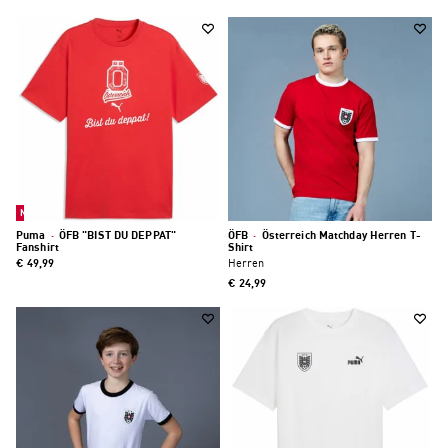
Neu
Puma
·
ÖFB "BIST DU DEPPAT"
ÖFB
·
Österreich Matchday Herren T-
Fanshirt
Shirt
€ 49,99
Herren
€ 24,99