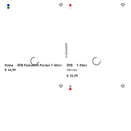
KI-GENERIERT
Puma
·
ÖFB Pumatech Pocket T-Shirt
ÖFB
·
T-Shirt
€ 44,99
Herren
€ 24,99