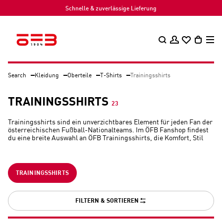
Schnelle & zuverlässige Lieferung
Search
Kleidung
Oberteile
T-Shirts
Trainingsshirts
TRAININGSSHIRTS
23
Trainingsshirts sind ein unverzichtbares Element für jeden Fan der
österreichischen Fußball-Nationalteams. Im ÖFB Fanshop findest
du eine breite Auswahl an ÖFB Trainingsshirts, die Komfort, Stil
und Funktionalität vereinen. Entdecke die Kollektion und zeige
deine Unterstützung für die Nationalteams.
TRAININGSSHIRTS
FILTERN & SORTIEREN