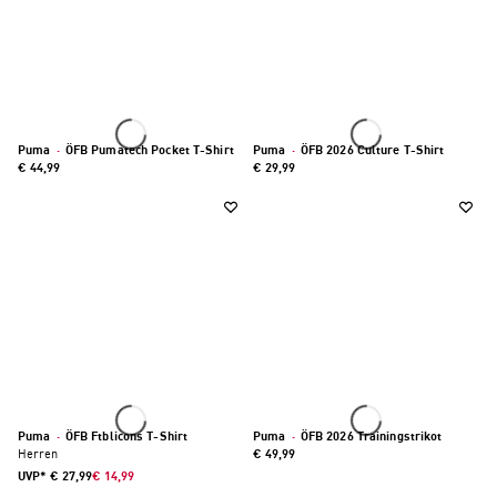
Puma
·
ÖFB Pumatech Pocket T-Shirt
Puma
·
ÖFB 2026 Culture T-Shirt
€ 44,99
€ 29,99
Puma
·
ÖFB Ftblicons T-Shirt
Puma
·
ÖFB 2026 Trainingstrikot
Herren
€ 49,99
UVP*
€ 27,99
€ 14,99